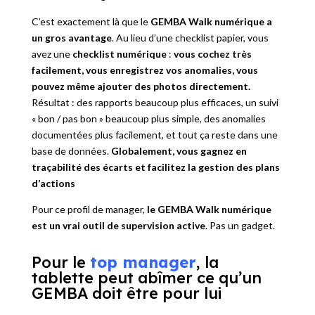
C’est exactement là que le
GEMBA Walk numérique a
un gros avantage
. Au lieu d’une checklist papier, vous
avez une
checklist numérique
:
vous cochez très
facilement, vous enregistrez vos anomalies, vous
pouvez même ajouter des photos directement.
Résultat : des rapports beaucoup plus efficaces, un suivi
« bon / pas bon » beaucoup plus simple, des anomalies
documentées plus facilement, et tout ça reste dans une
base de données.
Globalement, vous gagnez en
traçabilité des écarts et facilitez la gestion des plans
d’actions
Pour ce profil de manager,
le GEMBA Walk numérique
est un vrai outil de supervision active
. Pas un gadget.
Pour le
top manager
, la
tablette peut abîmer ce qu’un
GEMBA doit être pour lui