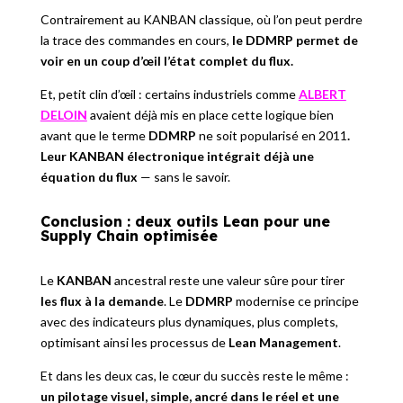
Contrairement au KANBAN classique, où l’on peut perdre
la trace des commandes en cours,
le DDMRP permet de
voir en un coup d’œil l’état complet du flux.
Et, petit clin d’œil : certains industriels comme
ALBERT
DELOIN
avaient déjà mis en place cette logique bien
avant que le terme
DDMRP
ne soit popularisé en 2011
.
Leur KANBAN électronique intégrait déjà une
équation du flux
— sans le savoir.
Conclusion : deux outils Lean pour une
Supply Chain optimisée
Le
KANBAN
ancestral reste une valeur sûre pour tirer
les flux à la demande
. Le
DDMRP
modernise ce principe
avec des indicateurs plus dynamiques, plus complets,
optimisant ainsi les processus de
Lean Management
.
Et dans les deux cas, le cœur du succès reste le même :
un pilotage visuel, simple, ancré dans le réel et une