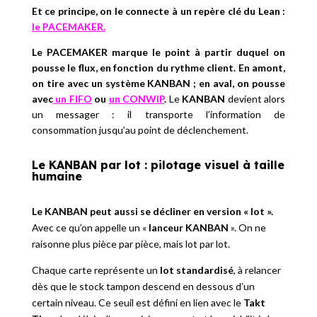
Et ce principe, on le connecte à un repère clé du Lean :
le PACEMAKER.
Le PACEMAKER marque le point à partir duquel on
pousse le flux, en fonction du rythme client. En amont,
on tire avec un système KANBAN ; en aval, on pousse
avec
un FIFO
ou
un CONWIP
.
Le
KANBAN
devient alors
un messager : il transporte l’information de
consommation jusqu’au point de déclenchement.
Le KANBAN par lot : pilotage visuel à taille
humaine
Le KANBAN peut aussi se décliner en version « lot ».
Avec ce qu’on appelle un «
lanceur KANBAN
». On ne
raisonne plus pièce par pièce, mais lot par lot.
Chaque carte représente un
lot standardisé
, à relancer
dès que le stock tampon descend en dessous d’un
certain niveau. Ce seuil est défini en lien avec le
Takt